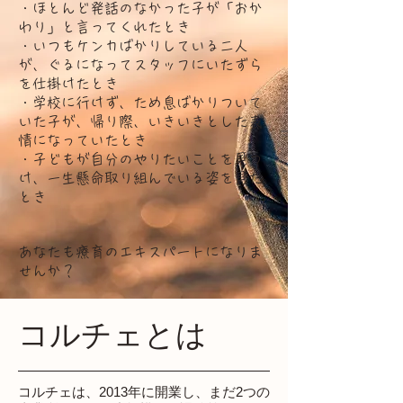
・ほとんど発話のなかった子が「おか
わり」と言ってくれたとき
・いつもケンカばかりしている二人
が、ぐるになってスタッフにいたずら
を仕掛けたとき
・学校に行けず、ため息ばかりついて
いた子が、帰り際、いきいきとした表
情になっていたとき
・子どもが自分のやりたいことを見つ
け、一生懸命取り組んでいる姿を見た
とき
あなたも療育のエキスパートになりま
せんか？
コルチェとは
コルチェは、2013年に開業し、まだ2つの