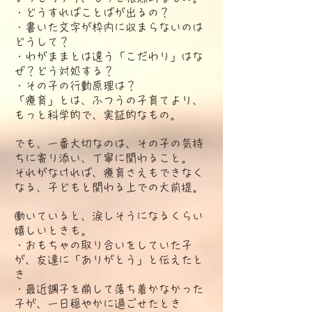
・どうすればことばが出るの？
・書いた文字が枠内に収まらないのは
どうして？
・わがままとは違う「こだわり」はな
ぜ？どう対処する？
・その子の行動原理は？
「療育」とは、ふつうの子育てより、
もっと科学的で、実証的なもの。
でも、一番大切なのは、その子の気持
ちに寄り添い、丁寧に関わること。
それがなければ、療育さえもできなく
なる、子どもと関わる上での大前提。
働いていると、涙しそうになるくらい
嬉しいときも。
・おもちゃの取り合いをしていた子
が、友達に「ありがとう」と伝えたと
き
・最近調子を崩して落ち着かなかった
子が、一日穏やかに過ごせたとき